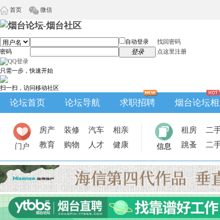
首页
微信
自动登录
找回密码
密码
登录
点这里注册
只需一步，快速开始
扫一扫，访问移动社区
论坛首页
论坛导航
求职招聘
烟台论坛相
房产
装修
汽车
相亲
租房
二
教育
购物
人才
健康
跳蚤
二
门户
信息