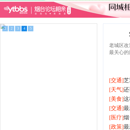
1
2
3
4
5
老城区改
最关心的
[交通]
芝
[天气]
还
[美食]
这
[交通]
最
[医疗]
烟
[政策]
最