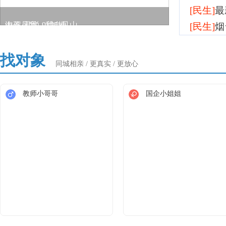
[民生]
最
山不见我，我自见山
[民生]
烟
好水不贵！量大更优惠！论坛桶装水开团啦！
依旧是砂锅炖菜～
海信·君悦 9#加推
菊花盛开
找对象
同城相亲 / 更真实 / 更放心
教师小哥哥
国企小姐姐